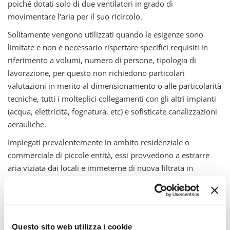
poiché dotati solo di due ventilatori in grado di
movimentare l'aria per il suo ricircolo.
Solitamente vengono utilizzati quando le esigenze sono
limitate e non è necessario rispettare specifici requisiti in
riferimento a volumi, numero di persone, tipologia di
lavorazione, per questo non richiedono particolari
valutazioni in merito al dimensionamento o alle particolarità
tecniche, tutti i molteplici collegamenti con gli altri impianti
(acqua, elettricità, fognatura, etc) e sofisticate canalizzazioni
aerauliche.
Impiegati prevalentemente in ambito residenziale o
commerciale di piccole entità, essi provvedono a estrarre
aria viziata dai locali e immeterne di nuova filtrata in
maniera continua e controllata riuscendo così a eliminare
odori e agenti inquinanti, diminuire il tasso di umidità e
impedire la formazione di muffe, garantire benessere e
adeguate condizioni igieniche.
Questo sito web utilizza i cookie