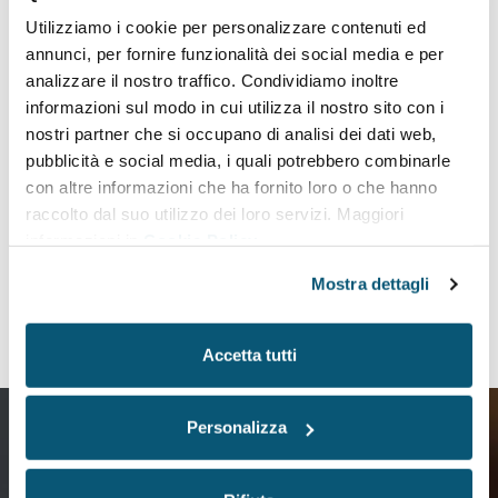
Utilizziamo i cookie per personalizzare contenuti ed
Scopri i nostri servizi:
annunci, per fornire funzionalità dei social media e per
analizzare il nostro traffico. Condividiamo inoltre
Condizionamento industriale
informazioni sul modo in cui utilizza il nostro sito con i
Refrigeratori e chiller industriali
nostri partner che si occupano di analisi dei dati web,
Impianti frigoriferi industriali
pubblicità e social media, i quali potrebbero combinarle
Essiccatori industriali industriale
con altre informazioni che ha fornito loro o che hanno
Centrali termiche industriali
raccolto dal suo utilizzo dei loro servizi. Maggiori
Pompa di calore industriale
informazioni in
Cookie Policy
Mostra dettagli
VAI A AGGIORNAMENTI
Accetta tutti
Personalizza
Richiedi informazioni