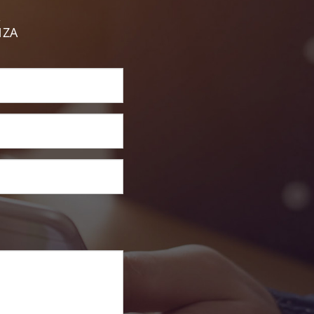
,
NZA