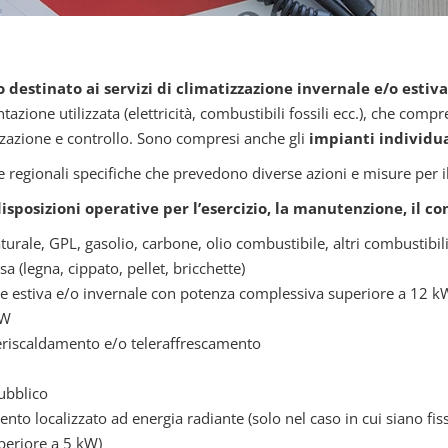
 destinato ai servizi di climatizzazione invernale e/o estiv
azione utilizzata (elettricità, combustibili fossili ecc.), che com
izzazione e controllo. Sono compresi anche gli
impianti individua
 regionali specifiche che prevedono diverse azioni e misure per i
isposizioni operative per l’esercizio, la manutenzione, il co
urale, GPL, gasolio, carbone, olio combustibile, altri combustibili f
(legna, cippato, pellet, bricchette)
one estiva e/o invernale con potenza complessiva superiore a 12 k
kW
eleriscaldamento e/o teleraffrescamento
pubblico
mento localizzato ad energia radiante (solo nel caso in cui siano f
uperiore a 5 kW)