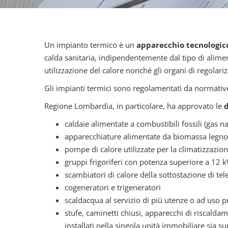
Un impianto termico è un
apparecchio tecnologico
calda sanitaria, indipendentemente dal tipo di aliment
utilizzazione del calore nonché gli organi di regolar
Gli impianti termici sono regolamentati da normative
Regione Lombardia, in particolare, ha approvato le
d
caldaie alimentate a combustibili fossili (gas nat
apparecchiature alimentate da biomassa legnosa 
pompe di calore utilizzate per la climatizzazi
gruppi frigoriferi con potenza superiore a 12 
scambiatori di calore della sottostazione di t
cogeneratori e trigeneratori
scaldacqua al servizio di più utenze o ad uso 
stufe, caminetti chiusi, apparecchi di riscalda
installati nella singola unità immobiliare sia s