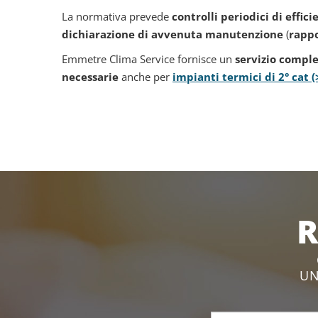
La normativa prevede
controlli periodici di effic
dichiarazione di avvenuta manutenzione
(
rappo
Emmetre Clima Service fornisce un
servizio complet
necessarie
anche per
impianti termici di 2° cat 
R
UN