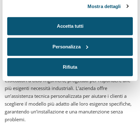
Mostra dettagli
pronta e facile manutenzione.
Accetta tutti
Investire nella professionalità è il miglior modo per
raggiungere grandi livelli di prestazione e resa.
Personalizza
Perché Scegliere Emmetre?
Rifiuta
Emmetre si distingue per la qualità e l’innovazione dei suoi
essiccatori a ciclo frigorifero, progettati per rispondere alle
più esigenti necessità industriali. L’azienda offre
un’assistenza tecnica personalizzata per aiutare i clienti a
scegliere il modello più adatto alle loro esigenze specifiche,
garantendo un’installazione e una manutenzione senza
problemi.