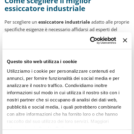
Come scegliere il miglior
essiccatore industriale
Per scegliere un
essiccatore industriale
adatto alle proprie
specifiche esigenze è necessario affidarsi ad esperti del
settore che nella scelta sappiano assicurare:
massima purezza dell'aria
Questo sito web utilizza i cookie
stabilità del punto di rugiada
Utilizziamo i cookie per personalizzare contenuti ed
annunci, per fornire funzionalità dei social media e per
minime perdite di carico
analizzare il nostro traffico. Condividiamo inoltre
continuità della produzione
informazioni sul modo in cui utilizza il nostro sito con i
durata dell'attrezzatura
nostri partner che si occupano di analisi dei dati web,
pubblicità e social media, i quali potrebbero combinarle
qualità del prodotto finale
con altre informazioni che ha fornito loro o che hanno
riduzione dei costi energetici
raccolto dal suo utilizzo dei loro servizi. Maggiori
informazioni in
Cookie Policy
basso impatto ambientale