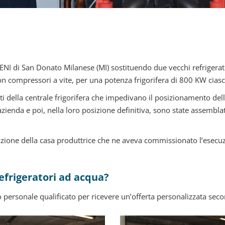
NI di San Donato Milanese (MI) sostituendo due vecchi refrigerat
on compressori a vite, per una potenza frigorifera di 800 KW cias
tretti della centrale frigorifera che impedivano il posizionamento 
azienda e poi, nella loro posizione definitiva, sono state assembl
azione della casa produttrice che ne aveva commissionato l’esecu
refrigeratori ad acqua?
o personale qualificato per ricevere un’offerta personalizzata seco