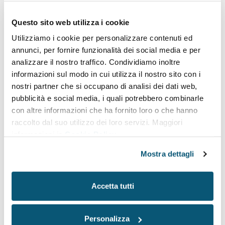
Questo sito web utilizza i cookie
Scegliere assistenza
Emmetre
per il
Utilizziamo i cookie per personalizzare contenuti ed
proprio impianto
annunci, per fornire funzionalità dei social media e per
analizzare il nostro traffico. Condividiamo inoltre
Emmetre
Clima Service
è
C
entro di Assistenza Tecnico
autorizzato
per marchi di prestigio come
RC IT Cooling
,
MTA
,
informazioni sul modo in cui utilizza il nostro sito con i
Bluebox
e
Swegon
,
Clint
,
Emicon
,
Fiocchetti
,
Baltur
e
nostri partner che si occupano di analisi dei dati web,
Climaveneta
. La nostra competenza si estende anche a
pubblicità e social media, i quali potrebbero combinarle
sistemi di altri rinomati produttori come
Carrier,
Eurochiller
,
con altre informazioni che ha fornito loro o che hanno
Aermec,
Hiross
,
Rhoss
.
raccolto dal suo utilizzo dei loro servizi. Maggiori
Sceglierci come partner
significa affidarsi ad
un'
azienda
informazioni in
Cookie Policy
certificata
e investire in
professionalità, qualità e
competenza
.
Mostra dettagli
Contattaci
oggi per un
servizio personalizzato
a beneficio del
Accetta tutti
comfort termico e della produttività.
Personalizza