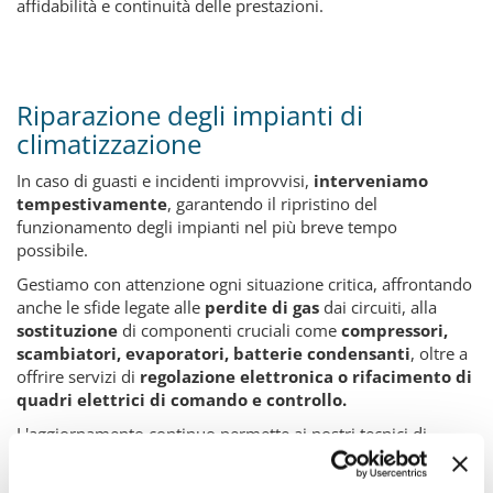
affidabilità e continuità delle prestazioni.
Riparazione degli impianti di
climatizzazione
In caso di guasti e incidenti improvvisi,
interveniamo
tempestivamente
, garantendo il
ripristino del
funzionamento degli impianti nel più breve tempo
possibile.
Gestiamo con attenzione ogni situazione critica, affrontando
anche le sfide legate alle
perdite di gas
dai circuiti, alla
sostituzione
di componenti cruciali come
compressori,
scambiatori, evaporatori, batterie condensanti
, oltre a
offrire servizi di
regolazione elettronica o rifacimento di
quadri elettrici di comando e controllo
.
L'aggiornamento continuo permette ai nostri tecnici di
trovare la
soluzione migliore
per ogni tipo di problema e
provvedere alla pronta riattivazione delle macchine.